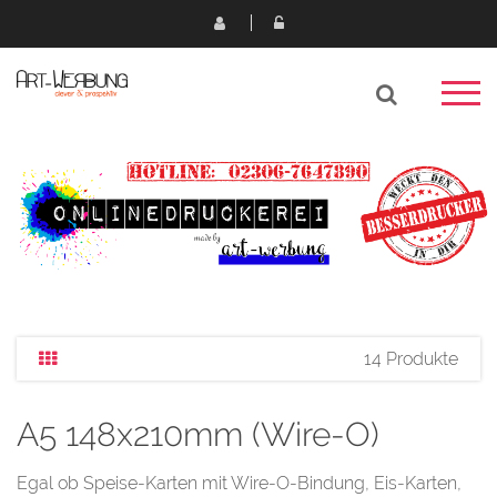
14 Produkte
A5 148x210mm (Wire-O)
Egal ob Speise-Karten mit Wire-O-Bindung, Eis-Karten,