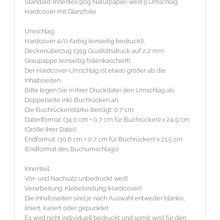
Standard: Innenteil 90g Naturpapier weiß || Umschlag
Hardcover mit Glanzfolie
Umschlag:
Hardcover 4/0-farbig (einseitig bedruckt),
Deckenüberzug 135g Qualitätsdruck auf 2,2 mm
Graupappe (einseitig folienkaschiert)
Der Hardcover-Umschlag ist etwas größer als die
Inhaltsseiten.
Bitte legen Sie in Ihrer Druckdatei den Umschlag als
Doppelseite inkl. Buchrücken an.
Die Buchrückenstärke beträgt: 0,7 cm
Datenformat: (34,0 cm + 0,7 cm für Buchrücken) x 24,9 cm
(Größe Ihrer Datei)
Endformat: (30,6 cm + 0,7 cm für Buchrücken) x 21,5 cm
(Endformat des Buchumschlags)
Innenteil:
Vor- und Nachsatz unbedruckt weiß
Verarbeitung: Klebebindung (Hardcover)
Die Inhaltsseiten sind je nach Auswahl entweder blanko,
liniert, kariert oder gepunktet.
Es wird nicht individuell bedruckt und somit wird für den