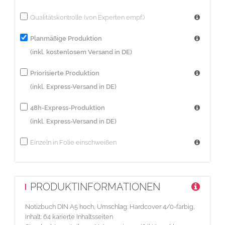
Sicherheitsabstand:
Qualitätskontrolle (von Experten empf.)
Wichtige Texte und Bilder sollten Sie wegen Schneidetoleranzen
mindestens 5 mm vom Endformat entfernt anlegen.
Planmäßige Produktion
(inkl. kostenlosem Versand in DE)
Priorisierte Produktion
(inkl. Express-Versand in DE)
48h-Express-Produktion
(inkl. Express-Versand in DE)
Einzeln in Folie einschweißen
PRODUKTINFORMATIONEN
Notizbuch DIN A5 hoch, Umschlag: Hardcover 4/0-farbig,
Inhalt: 64 karierte Inhaltsseiten