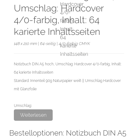
Umschlag: Hardcover
4/0-farbig, Inhalt: 64
karierte Inhaltsseiten
148 x 210 mm | 64-seitig | 4/0-farbig CMYK
Notizbuch DIN A5 hoch, Umschlag: Hardcover 4/0-farbig, Inhalt:
64 karierte Inhaltsseiten
Standard: Innenteil 90g Naturpapier weiß || Umschlag Hardcover
mit Glanzfolie
Umschlag:
Hardcover 4/0-farbig (einseitig bedruckt),
Weiterlesen
Deckenüberzug 135g Qualitätsdruck auf 2,2 mm Graupappe
Bestelloptionen: Notizbuch DIN A5
(einseitig folienkaschiert)