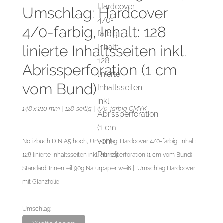
Umschlag: Hardcover
4/0-farbig, Inhalt: 128
linierte Inhaltsseiten inkl.
Abrissperforation (1 cm
vom Bund)
148 x 210 mm | 128-seitig | 4/0-farbig CMYK
Notizbuch DIN A5 hoch, Umschlag: Hardcover 4/0-farbig, Inhalt:
128 linierte Inhaltsseiten inkl. Abrissperforation (1 cm vom Bund)
Standard: Innenteil 90g Naturpapier weiß || Umschlag Hardcover
mit Glanzfolie
Umschlag:
Hardcover 4/0-farbig (einseitig bedruckt),