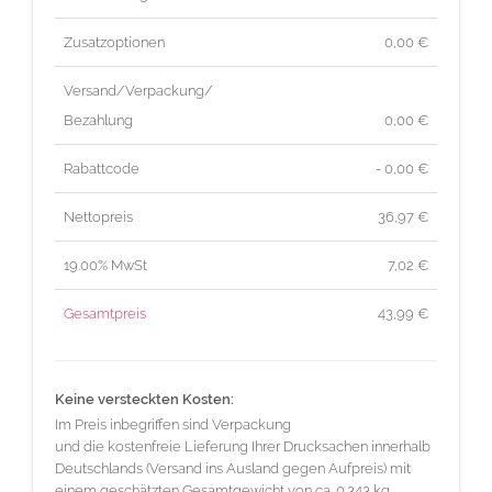
Zusatzoptionen
0,00 €
Versand/Verpackung/
Bezahlung
0,00 €
Rabattcode
- 0,00 €
Nettopreis
36,97
€
19.00% MwSt
7,02
€
Gesamtpreis
43,99
€
Keine versteckten Kosten:
Im Preis inbegriffen sind Verpackung
und die kostenfreie Lieferung Ihrer Drucksachen innerhalb
Deutschlands (Versand ins Ausland gegen Aufpreis) mit
einem geschätzten Gesamtgewicht von ca. 0.343 kg.