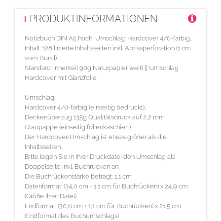
PRODUKTINFORMATIONEN
Notizbuch DIN A5 hoch, Umschlag: Hardcover 4/0-farbig,
Inhalt: 128 linierte Inhaltsseiten inkl. Abrissperforation (1 cm
vom Bund)
Standard: Innenteil 90g Naturpapier weiß || Umschlag
Hardcover mit Glanzfolie
Umschlag:
Hardcover 4/0-farbig (einseitig bedruckt),
Deckenüberzug 135g Qualitätsdruck auf 2,2 mm
Graupappe (einseitig folienkaschiert)
Der Hardcover-Umschlag ist etwas größer als die
Inhaltsseiten.
Bitte legen Sie in Ihrer Druckdatei den Umschlag als
Doppelseite inkl. Buchrücken an.
Die Buchrückenstärke beträgt: 1,1 cm
Datenformat: (34,0 cm + 1,1 cm für Buchrücken) x 24,9 cm
(Größe Ihrer Datei)
Endformat: (30,6 cm + 1,1 cm für Buchrücken) x 21,5 cm
(Endformat des Buchumschlags)