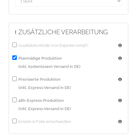
Es wird nicht individuell bedruckt und somit wird für den Innenteil
keine Druckdatei benötigt!
Sicherheitsabstand:
ZUSÄTZLICHE VERARBEITUNG
Wichtige Texte und Bilder sollten Sie wegen Schneidetoleranzen
mindestens 5 mm vom Endformat entfernt anlegen.
Qualitätskontrolle (von Experten empf.)
Planmäßige Produktion
(inkl. kostenlosem Versand in DE)
Priorisierte Produktion
(inkl. Express-Versand in DE)
48h-Express-Produktion
(inkl. Express-Versand in DE)
Einzeln in Folie einschweißen